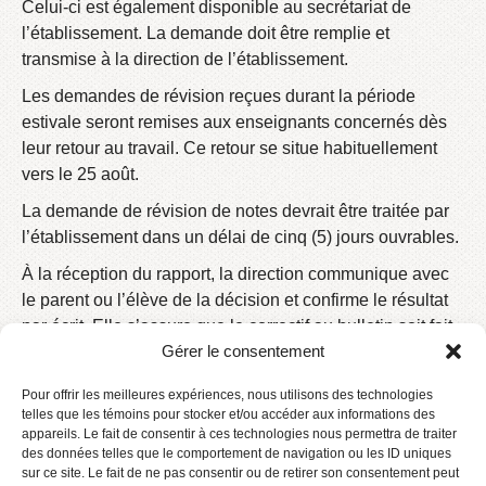
Celui-ci est également disponible au secrétariat de
l’établissement. La demande doit être remplie et
transmise à la direction de l’établissement.
Les demandes de révision reçues durant la période
estivale seront remises aux enseignants concernés dès
leur retour au travail. Ce retour se situe habituellement
vers le 25 août.
La demande de révision de notes devrait être traitée par
l’établissement dans un délai de cinq (5) jours ouvrables.
À la réception du rapport, la direction communique avec
le parent ou l’élève de la décision et confirme le résultat
par écrit. Elle s’assure que le correctif au bulletin soit fait,
Gérer le consentement
s’il y a lieu.
Dans l’éventualité où l’enseignant concerné n’était pas
Pour offrir les meilleures expériences, nous utilisons des technologies
disponible pour procéder à la demande de révision
telles que les témoins pour stocker et/ou accéder aux informations des
appareils. Le fait de consentir à ces technologies nous permettra de traiter
(départ du centre de service scolaire, absence, etc.), la
des données telles que le comportement de navigation ou les ID uniques
direction confiera la demande à un autre enseignant.
sur ce site. Le fait de ne pas consentir ou de retirer son consentement peut