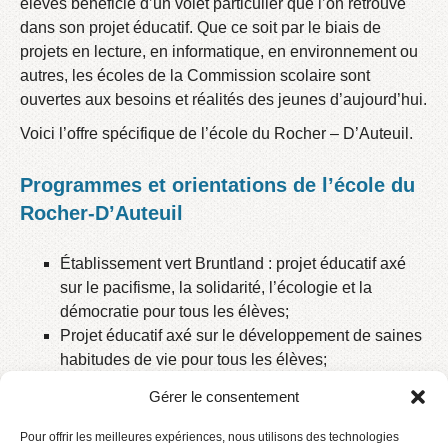
élèves bénéficie d’un volet particulier que l’on retrouve
dans son projet éducatif. Que ce soit par le biais de
projets en lecture, en informatique, en environnement ou
autres, les écoles de la Commission scolaire sont
ouvertes aux besoins et réalités des jeunes d’aujourd’hui.
Voici l’offre spécifique de l’école du Rocher – D’Auteuil.
Programmes et orientations de l’école du
Rocher-D’Auteuil
Établissement vert Bruntland : projet éducatif axé
sur le pacifisme, la solidarité, l’écologie et la
démocratie pour tous les élèves;
Projet éducatif axé sur le développement de saines
habitudes de vie pour tous les élèves;
Programme « Vers le Pacifique » pour tous les
Gérer le consentement
élèves;
« Cap sur la prévention » : projet qui vise à prévenir
Pour offrir les meilleures expériences, nous utilisons des technologies